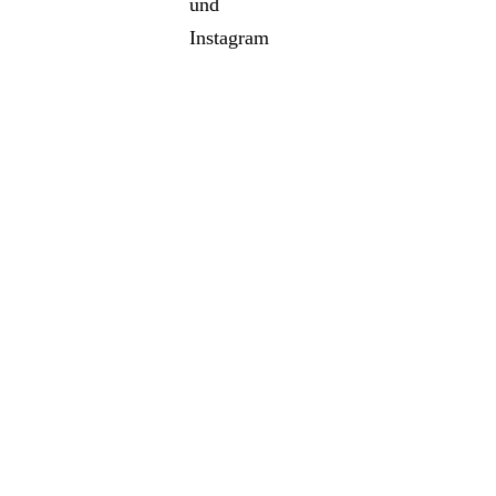
und
Instagram
Grazer
FRida & freD
Märchenbahn
2019–2020
2019–2020
FRida & freD
Grazer
spleen*graz
2019–2020
Märchenbahn
2019–2020
2019–2020
spleen*graz
2019–2020
InTaKT
Festival 2018–
2019