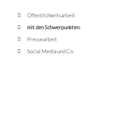
Öffentlichkeitsarbeit
mit den Schwerpunkten:
Pressearbeit
Social Media und Co.
spleen*graz 2019–2020
FRida & freD 2019–2020